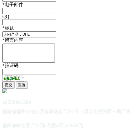
*
电子邮件
QQ
*
标题
*
留言内容
*
验证码
18559991509
福建省福州市仓山区建新镇金工路2号（原金山投资区一期厂
福州海峡创意产业园5号楼2层5229单元