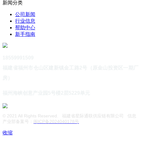
新闻分类
公司新闻
行业信息
帮助中心
新手指南
18559991509
福建省福州市仓山区建新镇金工路2号（原金山投资区一期厂
房）
福州海峡创意产业园5号楼2层5229单元
© 2021 All Rights Reserved. 福建省星际通联供应链有限公司 信息
产业部备案号：
闽ICP备2024040178号
收缩